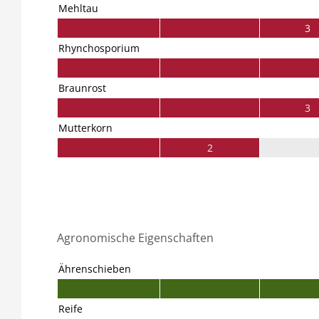
Mehltau
3
Rhynchosporium
Braunrost
3
Mutterkorn
2
Agronomische Eigenschaften
Ährenschieben
Reife